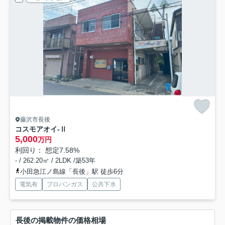
藤沢市長後
コスモアオイ‐Ⅱ
5,000
万円
利回り： 想定7.58%
- / 262.20㎡ / 2LDK /築53年
小田急江ノ島線「長後」駅 徒歩6分
電気有
プロパンガス
公共下水
長後の掲載物件の価格相場