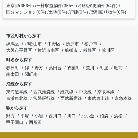
東京都(356件)
一棟収益物件(355件)
価格変更物件(54件)
区分マンション(0件)
土地(0件)
戸建(0件)
高利回り物件(0件)
市区町村から探す
練馬区
和歌山市
中野区
所沢市
松戸市
大阪市平野区
横浜市南区
船橋市
板橋区
荒川区
町名から探す
春日町
錦
野方
薬円台
双葉町
荒川
町屋
吐前
南太田
関町南
沿線から探す
東海道本線
西武池袋線
総武線
中央線
京阪本線
京浜東北線
常磐緩行線
西武新宿線
東武東上線
京急本線
駅から探す
野方
平塚
小岩
西川口
川口
北小金
沼袋
浜松
甲子園口
西所沢