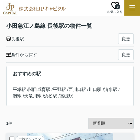
0
お気に入り
小田急江ノ島線 長後駅の物件一覧
長後駅
変更
条件から探す
変更
おすすめの駅
平塚駅
/
関目成育駅
/
平野駅
/
西川口駅
/
川口駅
/
清水駅
/
灘駅
/
天竜川駅
/
浜松駅
/
高槻駅
1
件
一棟マンション