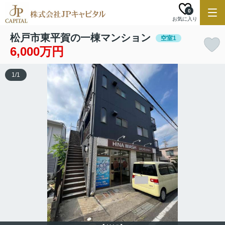
0
お気に入り
松戸市東平賀の一棟マンション
空室1
6,000万円
1
/
1