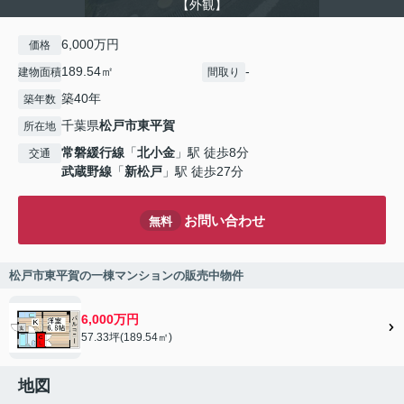
【外観】
6,000万円
価格
189.54㎡
-
建物面積
間取り
築40年
築年数
千葉県
松戸市
東平賀
所在地
常磐緩行線
「
北小金
」駅 徒歩8分
交通
武蔵野線
「
新松戸
」駅 徒歩27分
お問い合わせ
無料
松戸市東平賀の一棟マンションの販売中物件
6,000万円
57.33坪(189.54㎡)
地図