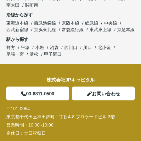
南太田
関町南
沿線から探す
東海道本線
西武池袋線
京阪本線
総武線
中央線
西武新宿線
京浜東北線
常磐緩行線
東武東上線
京急本線
駅から探す
野方
平塚
小岩
沼袋
西川口
川口
北小金
尾張一宮
浜松
甲子園口
株式会社JPキャピタル
03-6811-0500
お問い合わせ
〒101-0054
東京都千代田区神田錦町１丁目4-8 ブロケードビル 3階
営業時間：
10:00~19:00
定休日：
土日祝祭日