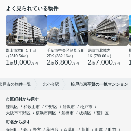
よく見られている物件
郡山市本町１丁目
千葉市中央区汐見丘町
尼崎市北城内
- (2310.54㎡)
2DK (882.16㎡)
1K (789.06㎡)
1
1
8,000
2
6,800
2
7,000
億
万円
億
万円
億
万円
松戸市の物件一覧
北小金駅
松戸市東平賀の一棟マンション
市区町村から探す
練馬区
和歌山市
中野区
所沢市
松戸市
大阪市平野区
横浜市南区
船橋市
板橋区
荒川区
町名から探す
春日町
錦
野方
薬円台
双葉町
荒川
町屋
吐前