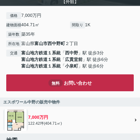
【外観】
7,000万円
価格
404.71㎡
1K
建物面積
間取り
築35年
築年数
富山県
富山市
西中野町
２丁目
所在地
富山地方鉄道１系統
「
西中野
」駅 徒歩3分
交通
富山地方鉄道１系統
「
広貫堂前
」駅 徒歩6分
富山地方鉄道１系統
「
小泉町
」駅 徒歩6分
お問い合わせ
無料
エスポワール中野の販売中物件
7,000万円
122.42坪(404.71㎡)