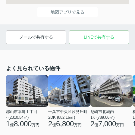
地図アプリで見る
メールで共有する
LINEで共有する
よく見られている物件
郡山市本町１丁目
千葉市中央区汐見丘町
尼崎市北城内
- (2310.54㎡)
2DK (882.16㎡)
1K (789.06㎡)
1
1
8,000
2
6,800
2
7,000
億
万円
億
万円
億
万円