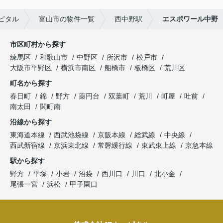
ピタル
富山市の物件一覧
西中野駅
エスポワール中野
市区町村から探す
練馬区
和歌山市
中野区
所沢市
松戸市
大阪市平野区
横浜市南区
船橋市
板橋区
荒川区
町名から探す
春日町
錦
野方
薬円台
双葉町
荒川
町屋
吐前
南太田
関町南
沿線から探す
東海道本線
西武池袋線
京阪本線
総武線
中央線
西武新宿線
京浜東北線
常磐緩行線
東武東上線
京急本線
駅から探す
野方
平塚
小岩
沼袋
西川口
川口
北小金
尾張一宮
浜松
甲子園口