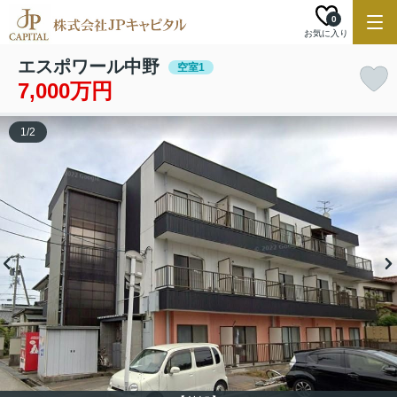
0
お気に入り
エスポワール中野
空室1
7,000万円
1
/
2