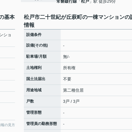
常磐緩行線
「
松戸
」駅 徒歩29分
の基本
松戸市二十世紀が丘萩町の一棟マンションの
情報
ンショ
設備条件
設備(その他)
-
駐車場/月額
無/-
土地権利
所有権
国土法届出
不要
用途地域
第二種住居
戸数
3戸 / 3戸
管理形態
-
管理員の勤務形態
-
情報の見方