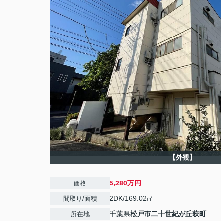
【外観】
5,280万円
価格
2DK/169.02㎡
間取り/面積
千葉県
松戸市
二十世紀が丘萩町
所在地