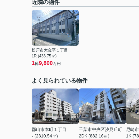
近隣の物件
松戸市大金平１丁目
1R (433.75㎡)
1
9,800
億
万円
よく見られている物件
郡山市本町１丁目
千葉市中央区汐見丘町
尼崎市
- (2310.54㎡)
2DK (882.16㎡)
1K (7