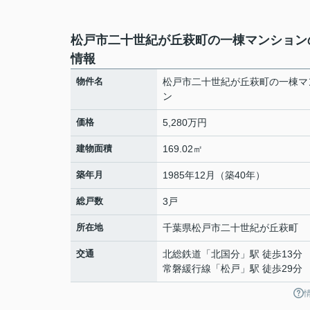
松戸市二十世紀が丘萩町の一棟マンション
情報
物件名
松戸市二十世紀が丘萩町の一棟マ
ン
価格
5,280万円
建物面積
169.02㎡
築年月
1985年12月（築40年）
総戸数
3戸
所在地
千葉県
松戸市
二十世紀が丘萩町
交通
北総鉄道
「
北国分
」駅 徒歩13分
常磐緩行線
「
松戸
」駅 徒歩29分