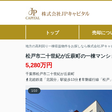
トップ
売却につ
地方の高利回り一棟収益物件をお探しなら株式会社JPキャ
松戸市二十世紀が丘萩町の一棟マンシ
5,280万円
千葉県
松戸市
二十世紀が丘萩町
北総鉄道「北国分」駅徒歩13分
常磐緩行線「松戸」
1
/
10