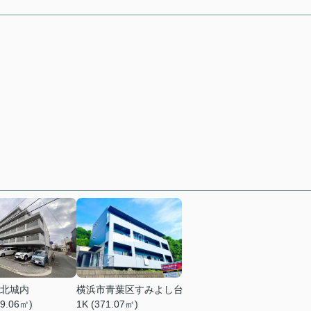
北城内
横浜市青葉区すみよし台
89.06㎡)
1K (371.07㎡)