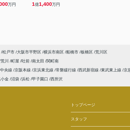
000
1
1,400
万円
億
万円
松戸市
大阪市平野区
横浜市南区
船橋市
板橋区
荒川区
荒川
町屋
吐前
南太田
関町南
中央線
京阪本線
京浜東北線
常磐緩行線
西武新宿線
東武東上線
京
北小金
沼袋
浜松
甲子園口
西所沢
トップページ
スタッフ