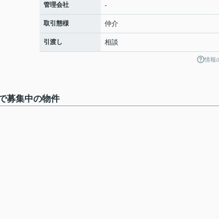
管理会社
-
取引態様
仲介
引渡し
相談
情報
で募集中の物件