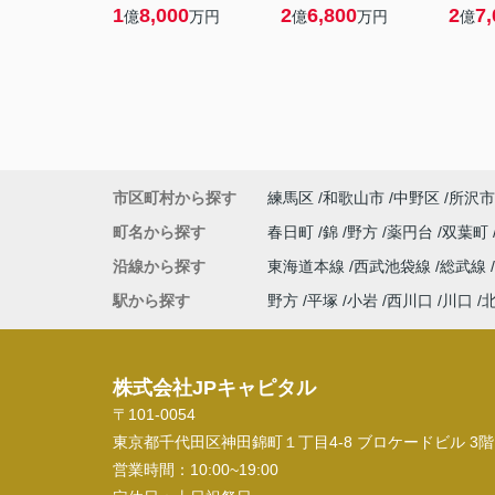
1
8,000
2
6,800
2
7,
億
万円
億
万円
億
市区町村から探す
練馬区
和歌山市
中野区
所沢市
町名から探す
春日町
錦
野方
薬円台
双葉町
沿線から探す
東海道本線
西武池袋線
総武線
駅から探す
野方
平塚
小岩
西川口
川口
株式会社JPキャピタル
〒101-0054
東京都千代田区神田錦町１丁目4-8 ブロケードビル 3階
営業時間：
10:00~19:00