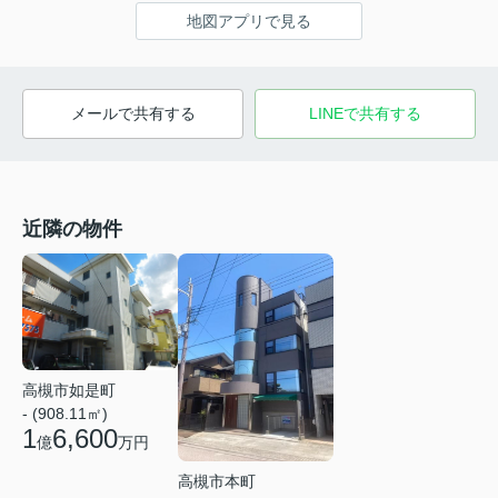
地図アプリで見る
メールで共有する
LINEで共有する
近隣の物件
高槻市如是町
- (908.11㎡)
1
6,600
億
万円
高槻市本町