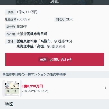
【外観】
1億6,990万円
価格
780.85㎡
2DK
建物面積
間取り
築39年
築年数
大阪府
高槻市
春日町
所在地
阪急京都本線
「
高槻市
」駅 徒歩20分
交通
東海道本線
「
高槻
」駅 徒歩28分
お問い合わせ
無料
高槻市春日町の一棟マンションの販売中物件
1億6,990万円
236.20坪(780.85㎡)
地図