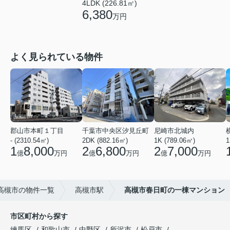
4LDK (226.81㎡)
6,380
万円
よく見られている物件
郡山市本町１丁目
千葉市中央区汐見丘町
尼崎市北城内
- (2310.54㎡)
2DK (882.16㎡)
1K (789.06㎡)
1
1
8,000
2
6,800
2
7,000
億
万円
億
万円
億
万円
高槻市の物件一覧
高槻市駅
高槻市春日町の一棟マンション
市区町村から探す
練馬区
和歌山市
中野区
所沢市
松戸市