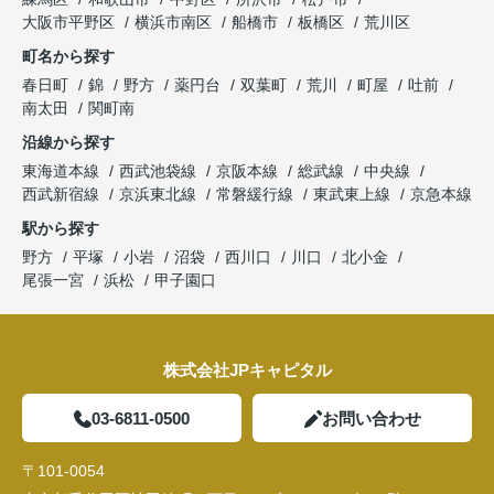
大阪市平野区
横浜市南区
船橋市
板橋区
荒川区
町名から探す
春日町
錦
野方
薬円台
双葉町
荒川
町屋
吐前
南太田
関町南
沿線から探す
東海道本線
西武池袋線
京阪本線
総武線
中央線
西武新宿線
京浜東北線
常磐緩行線
東武東上線
京急本線
駅から探す
野方
平塚
小岩
沼袋
西川口
川口
北小金
尾張一宮
浜松
甲子園口
株式会社JPキャピタル
03-6811-0500
お問い合わせ
〒101-0054