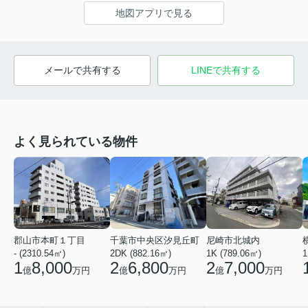
地図アプリで見る
メールで共有する
LINEで共有する
よく見られている物件
郡山市本町１丁目
千葉市中央区汐見丘町
尼崎市北城内
- (2310.54㎡)
2DK (882.16㎡)
1K (789.06㎡)
1
1
8,000
2
6,800
2
7,000
億
万円
億
万円
億
万円