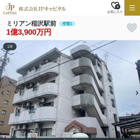
0
お気に入り
ミリアン稲沢駅前
空室1
1億3,900万円
1
/
9