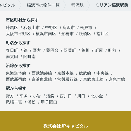
ャピタル
稲沢市の物件一覧
稲沢駅
ミリアン稲沢駅前
市区町村から探す
練馬区
和歌山市
中野区
所沢市
松戸市
大阪市平野区
横浜市南区
船橋市
板橋区
荒川区
町名から探す
春日町
錦
野方
薬円台
双葉町
荒川
町屋
吐前
南太田
関町南
沿線から探す
東海道本線
西武池袋線
京阪本線
総武線
中央線
西武新宿線
京浜東北線
常磐緩行線
東武東上線
京急本線
駅から探す
野方
平塚
小岩
沼袋
西川口
川口
北小金
尾張一宮
浜松
甲子園口
株式会社JPキャピタル