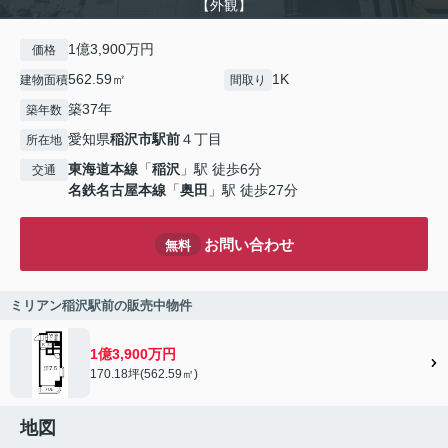
【外観】
1億3,900万円
価格
562.59㎡
1K
建物面積
間取り
築37年
築年数
愛知県
稲沢市
駅前
４丁目
所在地
東海道本線
「
稲沢
」駅 徒歩6分
交通
名鉄名古屋本線
「
奥田
」駅 徒歩27分
お問い合わせ
無料
ミリアン稲沢駅前の販売中物件
1億3,900万円
170.18坪(562.59㎡)
地図