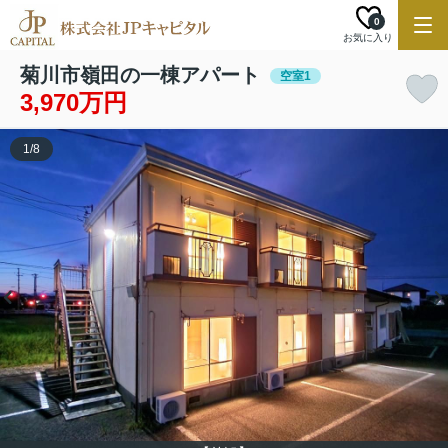
0
お気に入り
菊川市嶺田の一棟アパート
空室1
3,970万円
1
/
8