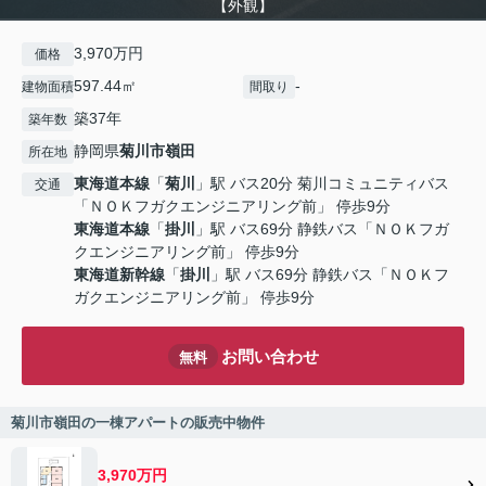
【外観】
3,970万円
価格
597.44㎡
-
建物面積
間取り
築37年
築年数
静岡県
菊川市
嶺田
所在地
東海道本線
「
菊川
」駅 バス20分 菊川コミュニティバス
交通
「ＮＯＫフガクエンジニアリング前」 停歩9分
東海道本線
「
掛川
」駅 バス69分 静鉄バス「ＮＯＫフガ
クエンジニアリング前」 停歩9分
東海道新幹線
「
掛川
」駅 バス69分 静鉄バス「ＮＯＫフ
ガクエンジニアリング前」 停歩9分
お問い合わせ
無料
菊川市嶺田の一棟アパートの販売中物件
3,970万円