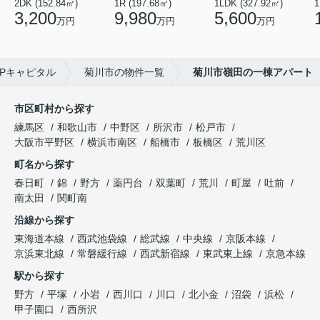
2DK (152.84㎡)
1R (197.68㎡)
1LDK (327.92㎡)
1
3,200
9,980
5,600
万円
万円
万円
Pキャピタル
菊川市の物件一覧
菊川市嶺田の一棟アパート
市区町村から探す
練馬区
和歌山市
中野区
所沢市
松戸市
大阪市平野区
横浜市南区
船橋市
板橋区
荒川区
町名から探す
春日町
錦
野方
薬円台
双葉町
荒川
町屋
吐前
南太田
関町南
沿線から探す
東海道本線
西武池袋線
総武線
中央線
京阪本線
京浜東北線
常磐緩行線
西武新宿線
東武東上線
京急本線
駅から探す
野方
平塚
小岩
西川口
川口
北小金
沼袋
浜松
甲子園口
西所沢