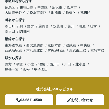
市区町村から探す
練馬区
和歌山市
中野区
所沢市
松戸市
大阪市平野区
横浜市南区
船橋市
板橋区
荒川区
町名から探す
春日町
錦
野方
薬円台
双葉町
荒川
町屋
吐前
南太田
関町南
沿線から探す
東海道本線
西武池袋線
京阪本線
総武線
中央線
西武新宿線
京浜東北線
常磐緩行線
東武東上線
京急本線
駅から探す
野方
平塚
小岩
沼袋
西川口
川口
北小金
尾張一宮
浜松
甲子園口
株式会社JPキャピタル
03-6811-0500
お問い合わせ