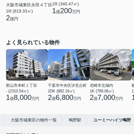
1R (340.47㎡)
大阪市城東区永田４丁目
1
200
1R (819.33㎡)
億
万円
2
億円
よく見られている物件
郡山市本町１丁目
千葉市中央区汐見丘町
尼崎市北城内
- (2310.54㎡)
2DK (882.16㎡)
1K (789.06㎡)
1
1
8,000
2
6,800
2
7,000
億
万円
億
万円
億
万円
大阪市城東区の物件一覧
鴫野駅
ユーミーハイツ鴫野