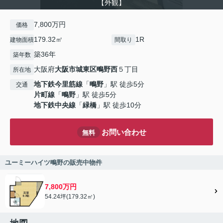
【外観】
7,800万円
価格
179.32㎡
1R
建物面積
間取り
築36年
築年数
大阪府
大阪市城東区
鴫野西
５丁目
所在地
地下鉄今里筋線
「
鴫野
」駅 徒歩5分
交通
片町線
「
鴫野
」駅 徒歩5分
地下鉄中央線
「
緑橋
」駅 徒歩10分
お問い合わせ
無料
ユーミーハイツ鴫野の販売中物件
7,800万円
54.24坪(179.32㎡)