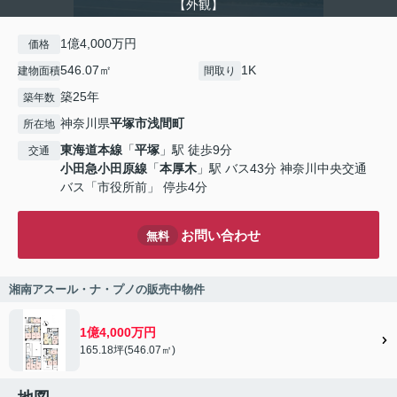
【外観】
1億4,000万円
価格
546.07㎡
1K
建物面積
間取り
築25年
築年数
神奈川県
平塚市
浅間町
所在地
東海道本線
「
平塚
」駅 徒歩9分
交通
小田急小田原線
「
本厚木
」駅 バス43分 神奈川中央交通
バス「市役所前」 停歩4分
お問い合わせ
無料
湘南アスール・ナ・プノの販売中物件
1億4,000万円
165.18坪(546.07㎡)