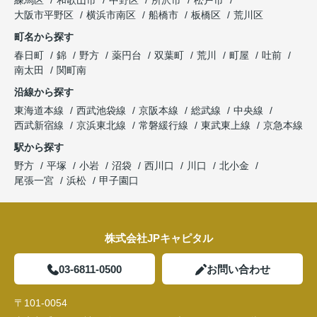
練馬区
和歌山市
中野区
所沢市
松戸市
大阪市平野区
横浜市南区
船橋市
板橋区
荒川区
町名から探す
春日町
錦
野方
薬円台
双葉町
荒川
町屋
吐前
南太田
関町南
沿線から探す
東海道本線
西武池袋線
京阪本線
総武線
中央線
西武新宿線
京浜東北線
常磐緩行線
東武東上線
京急本線
駅から探す
野方
平塚
小岩
沼袋
西川口
川口
北小金
尾張一宮
浜松
甲子園口
株式会社JPキャピタル
03-6811-0500
お問い合わせ
〒101-0054