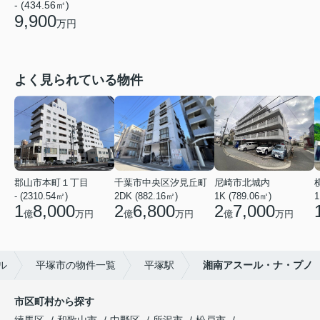
- (434.56㎡)
9,900
万円
よく見られている物件
郡山市本町１丁目
千葉市中央区汐見丘町
尼崎市北城内
- (2310.54㎡)
2DK (882.16㎡)
1K (789.06㎡)
1
1
8,000
2
6,800
2
7,000
億
万円
億
万円
億
万円
ル
平塚市の物件一覧
平塚駅
湘南アスール・ナ・プノ
市区町村から探す