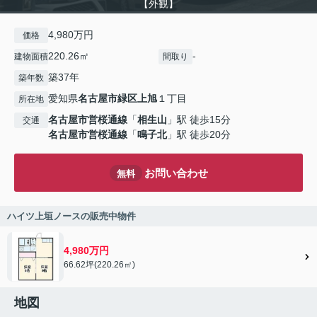
【外観】
4,980万円
価格
220.26㎡
-
建物面積
間取り
築37年
築年数
愛知県
名古屋市緑区
上旭
１丁目
所在地
名古屋市営桜通線
「
相生山
」駅 徒歩15分
交通
名古屋市営桜通線
「
鳴子北
」駅 徒歩20分
お問い合わせ
無料
ハイツ上垣ノースの販売中物件
4,980万円
66.62坪(220.26㎡)
地図