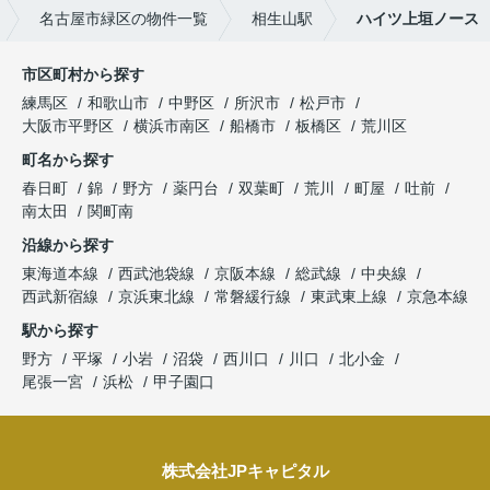
名古屋市緑区の物件一覧
相生山駅
ハイツ上垣ノース
市区町村から探す
練馬区
和歌山市
中野区
所沢市
松戸市
大阪市平野区
横浜市南区
船橋市
板橋区
荒川区
町名から探す
春日町
錦
野方
薬円台
双葉町
荒川
町屋
吐前
南太田
関町南
沿線から探す
東海道本線
西武池袋線
京阪本線
総武線
中央線
西武新宿線
京浜東北線
常磐緩行線
東武東上線
京急本線
駅から探す
野方
平塚
小岩
沼袋
西川口
川口
北小金
尾張一宮
浜松
甲子園口
株式会社JPキャピタル