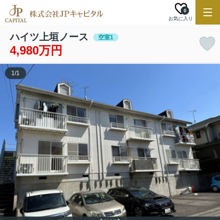
0
お気に入り
ハイツ上垣ノース
空室1
4,980万円
1
/
1