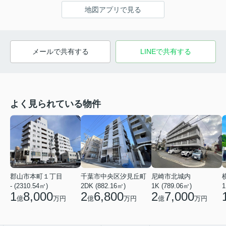
地図アプリで見る
メールで共有する
LINEで共有する
よく見られている物件
郡山市本町１丁目
千葉市中央区汐見丘町
尼崎市北城内
- (2310.54㎡)
2DK (882.16㎡)
1K (789.06㎡)
1
1
8,000
2
6,800
2
7,000
億
万円
億
万円
億
万円