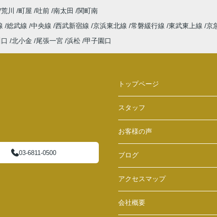
荒川
町屋
吐前
南太田
関町南
線
総武線
中央線
西武新宿線
京浜東北線
常磐緩行線
東武東上線
京
川口
北小金
尾張一宮
浜松
甲子園口
トップページ
スタッフ
お客様の声
03-6811-0500
ブログ
アクセスマップ
会社概要