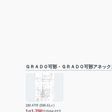
ＧＲＡＤＯ可部・ＧＲＡＤＯ可部アネック
180.47坪 (596.61㎡)
1
1,700
億
万円(64.83万