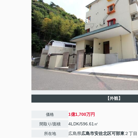
【外観】
1億1,700万円
価格
4LDK/596.61㎡
間取り/面積
広島県
広島市安佐北区
可部東
２丁目
所在地