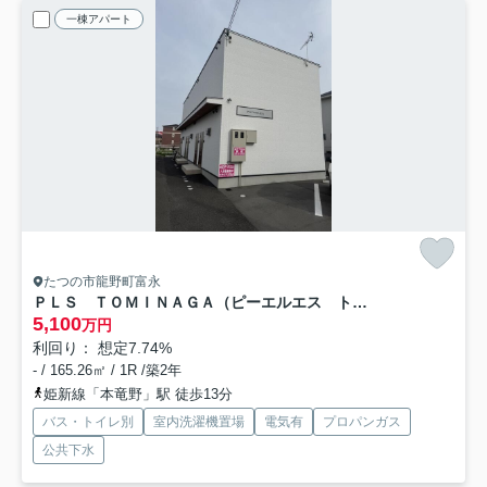
一棟アパート
たつの市龍野町富永
ＰＬＳ ＴＯＭＩＮＡＧＡ（ピーエルエス トミナガ）
5,100
万円
利回り： 想定7.74%
- / 165.26㎡ / 1R /築2年
姫新線「本竜野」駅 徒歩13分
バス・トイレ別
室内洗濯機置場
電気有
プロパンガス
公共下水