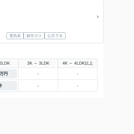
電気有
都市ガス
公共下水
2LDK
3K ～ 3LDK
4K ～ 4LDK以上
0万円
-
-
件
-
-