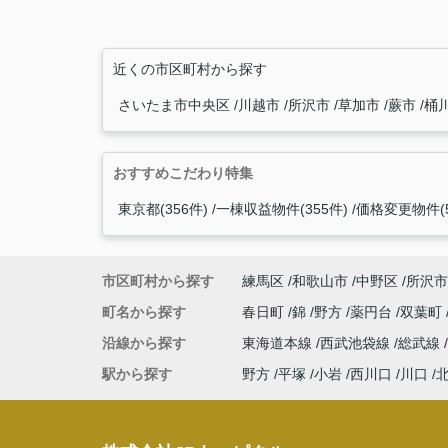
近くの市区町村から探す
さいたま市中央区
川越市
所沢市
草加市
蕨市
桶
おすすめこだわり特集
東京都(356件)
一棟収益物件(355件)
価格変更物件(5
市区町村から探す
練馬区
和歌山市
中野区
所沢市
町名から探す
春日町
錦
野方
薬円台
双葉町
沿線から探す
東海道本線
西武池袋線
総武線
駅から探す
野方
平塚
小岩
西川口
川口