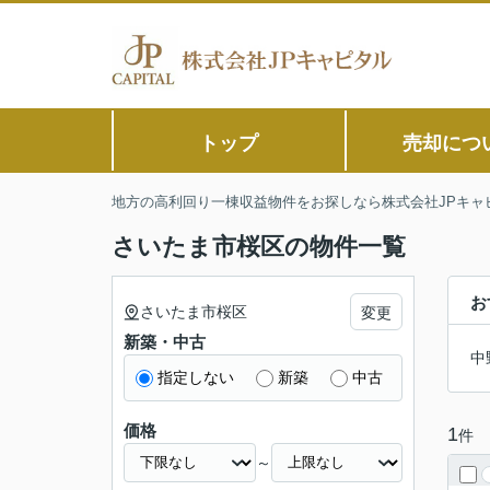
トップ
売却につ
地方の高利回り一棟収益物件をお探しなら株式会社JPキャ
さいたま市桜区の物件一覧
お
さいたま市桜区
変更
新築・中古
中
指定しない
新築
中古
価格
1
件
～