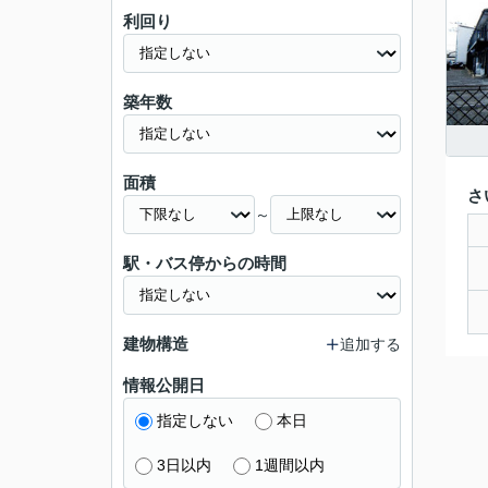
利回り
築年数
面積
さ
～
駅・バス停からの時間
建物構造
追加する
情報公開日
指定しない
本日
3日以内
1週間以内