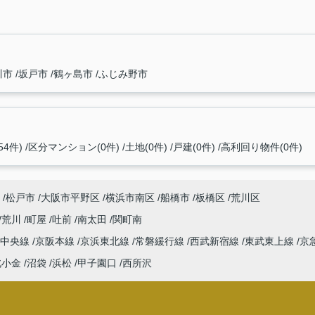
川市
坂戸市
鶴ヶ島市
ふじみ野市
4件)
区分マンション(0件)
土地(0件)
戸建(0件)
高利回り物件(0件)
松戸市
大阪市平野区
横浜市南区
船橋市
板橋区
荒川区
荒川
町屋
吐前
南太田
関町南
中央線
京阪本線
京浜東北線
常磐緩行線
西武新宿線
東武東上線
京
北小金
沼袋
浜松
甲子園口
西所沢