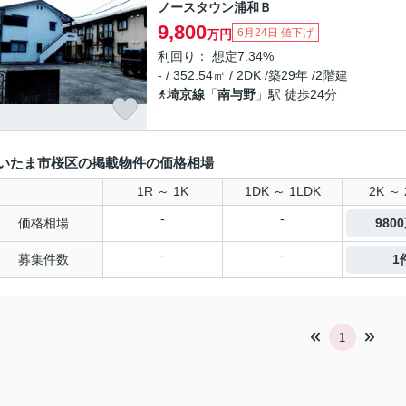
ノースタウン浦和Ｂ
9,800
6月24日 値下げ
万円
利回り： 想定7.34%
- / 352.54㎡ / 2DK /築29年 /2階建
埼京線
「
南与野
」駅 徒歩24分
いたま市桜区の掲載物件の価格相場
1R ～ 1K
1DK ～ 1LDK
2K ～ 
-
-
価格相場
980
-
-
募集件数
1
1