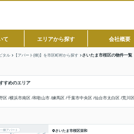
いて
エリアから探す
会社概要
さいたま市桜区の物件一覧
ピタル
【アパート(棟)】を市区町村から探す
すすめのエリア
野区
/
横浜市南区
/
和歌山市
/
練馬区
/
千葉市中央区
/
仙台市太白区
/
荒川
一棟アパート
さいたま市桜区
栄和