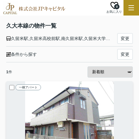
0
お気に入り
久大本線の物件一覧
久留米駅,久留米高校前駅,南久留米駅,久留米大学前駅,御井駅,善導寺駅,筑後草野駅,田主丸駅,筑後吉井駅,うきは駅,筑後大石駅,夜明駅,光岡駅,日田駅,豊後三芳駅,豊後中川駅,天ケ瀬駅,杉河内駅,北山田駅,豊後森駅,恵良駅,引治駅,豊後中村駅,野矢駅,由布院駅,南由布駅,湯平駅,庄内駅,天神山駅,小野屋駅,鬼瀬駅,向之原駅,豊後国分駅,賀来駅,南大分駅,古国府駅,大分駅
変更
条件から探す
変更
1
件
一棟アパート