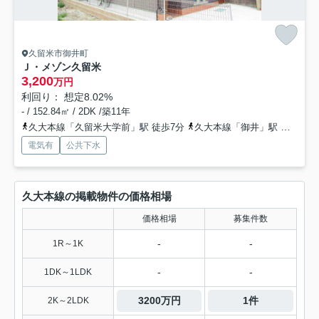
久留米市御井町
Ｊ・メゾン久留米
3,200
万円
利回り： 想定8.02%
- / 152.84㎡ / 2DK /築11年
久大本線「久留米大学前」駅 徒歩7分
久大本線「御井」駅 徒歩23分
電気有
公共下水
久大本線の掲載物件の価格相場
価格相場
募集件数
-
-
1R～1K
-
-
1DK～1LDK
3200万円
1件
2K～2LDK