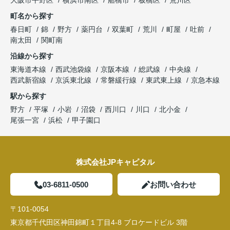
大阪市平野区
横浜市南区
船橋市
板橋区
荒川区
町名から探す
春日町
錦
野方
薬円台
双葉町
荒川
町屋
吐前
南太田
関町南
沿線から探す
東海道本線
西武池袋線
京阪本線
総武線
中央線
西武新宿線
京浜東北線
常磐緩行線
東武東上線
京急本線
駅から探す
野方
平塚
小岩
沼袋
西川口
川口
北小金
尾張一宮
浜松
甲子園口
株式会社JPキャピタル
03-6811-0500
お問い合わせ
〒101-0054
東京都千代田区神田錦町１丁目4-8 ブロケードビル 3階