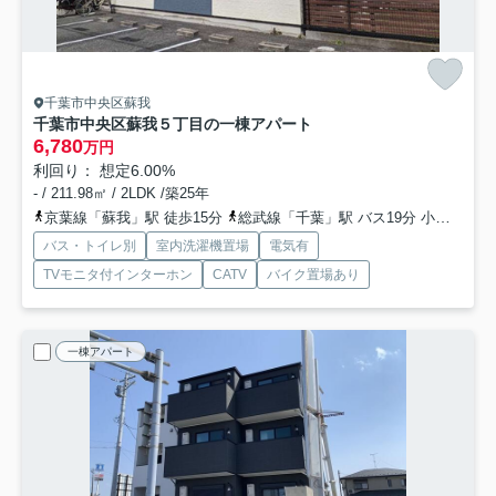
千葉市中央区蘇我
千葉市中央区蘇我５丁目の一棟アパート
6,780
万円
利回り： 想定6.00%
- / 211.98㎡ / 2LDK /築25年
京葉線「蘇我」駅 徒歩15分
総武線「千葉」駅 バス19分 小湊鉄道「富士見台下南税務署」 停歩5分
バス・トイレ別
室内洗濯機置場
電気有
TVモニタ付インターホン
CATV
バイク置場あり
一棟アパート