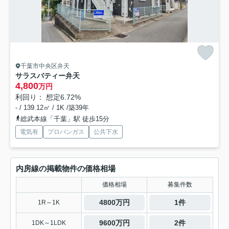
千葉市中央区弁天
サラスバティー弁天
4,800
万円
利回り： 想定6.72%
- / 139.12㎡ / 1K /築39年
総武本線「千葉」駅 徒歩15分
電気有
プロパンガス
公共下水
内房線の掲載物件の価格相場
価格相場
募集件数
4800万円
1件
1R～1K
9600万円
2件
1DK～1LDK