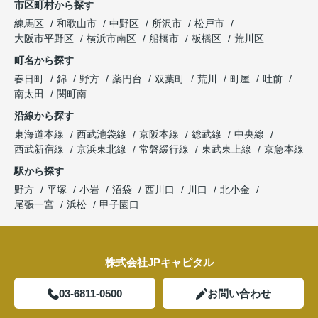
市区町村から探す
練馬区
和歌山市
中野区
所沢市
松戸市
大阪市平野区
横浜市南区
船橋市
板橋区
荒川区
町名から探す
春日町
錦
野方
薬円台
双葉町
荒川
町屋
吐前
南太田
関町南
沿線から探す
東海道本線
西武池袋線
京阪本線
総武線
中央線
西武新宿線
京浜東北線
常磐緩行線
東武東上線
京急本線
駅から探す
野方
平塚
小岩
沼袋
西川口
川口
北小金
尾張一宮
浜松
甲子園口
株式会社JPキャピタル
03-6811-0500
お問い合わせ