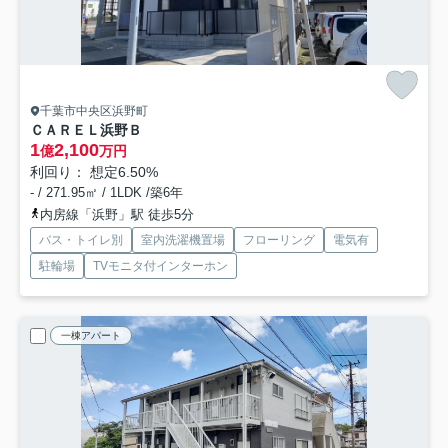
千葉市中央区浜野町
ＣＡＲＥＬ浜野Ｂ
1
2,100
億
万円
利回り： 想定6.50%
- / 271.95㎡ / 1LDK /築6年
内房線「浜野」駅 徒歩5分
バス・トイレ別
室内洗濯機置場
フローリング
電気有
駐輪場
TVモニタ付インターホン
一棟アパート