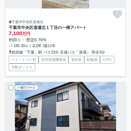
千葉市中央区道場北
千葉市中央区道場北１丁目の一棟アパート
7,100
万円
利回り： 想定6.76%
- / 185.30㎡ / 1LDK /築11年
総武線「千葉」駅 バス10分 京成バス「道場」 停歩3分
バス・トイレ別
室内洗濯機置場
電気有
駐輪場
CATV
宅配ボックス
一棟アパート