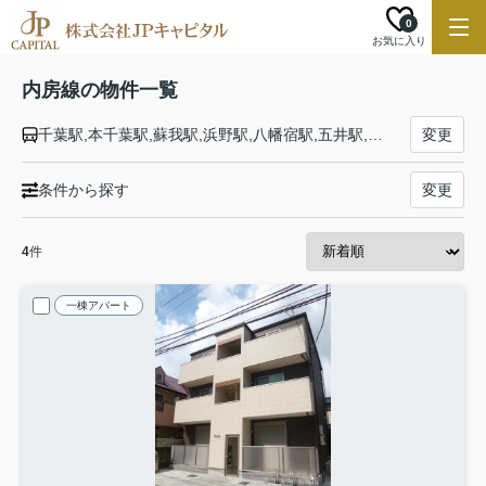
0
お気に入り
内房線の物件一覧
千葉駅,本千葉駅,蘇我駅,浜野駅,八幡宿駅,五井駅,姉ケ崎駅,長浦駅,袖ケ浦駅,巌根駅,木更津駅,君津駅,青堀駅,大貫駅,佐貫町駅,上総湊駅,竹岡駅,浜金谷駅,保田駅,安房勝山駅,岩井駅,富浦駅,那古船形駅,館山駅,九重駅,千倉駅,千歳駅,南三原駅,和田浦駅,江見駅,太海駅,安房鴨川駅
変更
条件から探す
変更
4
件
一棟アパート