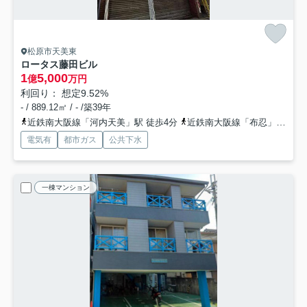
松原市天美東
ロータス藤田ビル
1
5,000
億
万円
利回り： 想定9.52%
- / 889.12㎡ / - /築39年
近鉄南大阪線「河内天美」駅 徒歩4分
近鉄南大阪線「布忍」駅 徒歩17分
電気有
都市ガス
公共下水
一棟マンション