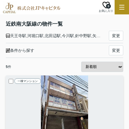
0
お気に入り
近鉄南大阪線の物件一覧
天王寺駅,河堀口駅,北田辺駅,今川駅,針中野駅,矢田駅,河内天美駅,布忍駅,高見ノ里駅,河内松原駅,恵我ノ荘駅,高鷲駅,藤井寺駅,土師ノ里駅,道明寺駅,古市駅,駒ヶ谷駅,上ノ太子駅,二上山駅,二上神社口駅,当麻寺駅,磐城駅,尺土駅,高田市駅,浮孔駅,坊城駅,橿原神宮西口駅,橿原神宮前駅
変更
条件から探す
変更
5
件
一棟マンション