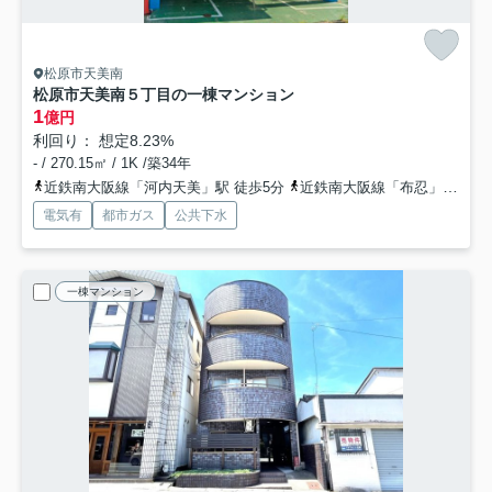
松原市天美南
松原市天美南５丁目の一棟マンション
1
億円
利回り： 想定8.23%
- / 270.15㎡ / 1K /築34年
近鉄南大阪線「河内天美」駅 徒歩5分
近鉄南大阪線「布忍」駅 徒歩15分
電気有
都市ガス
公共下水
一棟マンション