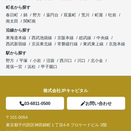
町名から探す
春日町
錦
野方
薬円台
双葉町
荒川
町屋
吐前
南太田
関町南
沿線から探す
東海道本線
西武池袋線
京阪本線
総武線
中央線
西武新宿線
京浜東北線
常磐緩行線
東武東上線
京急本線
駅から探す
野方
平塚
小岩
沼袋
西川口
川口
北小金
尾張一宮
浜松
甲子園口
株式会社JPキャピタル
03-6811-0500
お問い合わせ
〒101-0054
東京都千代田区神田錦町１丁目4-8 ブロケードビル 3階