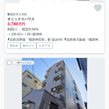
橿原市久米町
オニックスハウス
3,780
万円
利回り： 想定8.04%
- / 230.62㎡ / 1R /築38年
近鉄吉野線「橿原神宮前」駅 徒歩4分
近鉄南大阪線「橿原神宮前」駅 徒歩4分
電気有
都市ガス
公共下水
一棟マンション