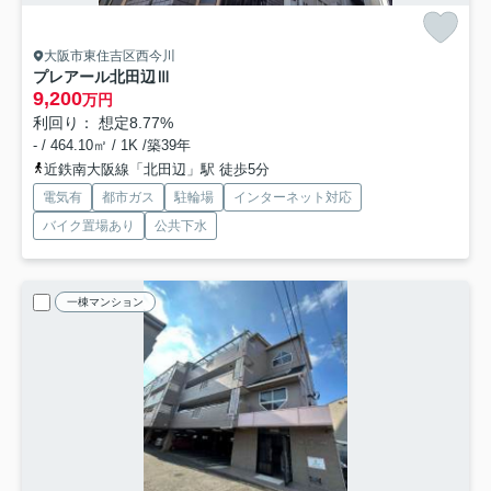
大阪市東住吉区西今川
プレアール北田辺Ⅲ
9,200
万円
利回り： 想定8.77%
- / 464.10㎡ / 1K /築39年
近鉄南大阪線「北田辺」駅 徒歩5分
電気有
都市ガス
駐輪場
インターネット対応
バイク置場あり
公共下水
一棟マンション