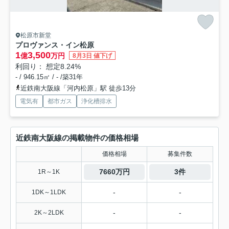
松原市新堂
プロヴァンス・イン松原
1
3,500
億
万円
8月3日 値下げ
利回り： 想定8.24%
- / 946.15㎡ / - /築31年
近鉄南大阪線「河内松原」駅 徒歩13分
電気有
都市ガス
浄化槽排水
近鉄南大阪線の掲載物件の価格相場
価格相場
募集件数
7660万円
3件
1R～1K
-
-
1DK～1LDK
-
-
2K～2LDK