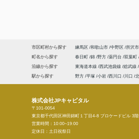
市区町村から探す
練馬区
和歌山市
中野区
所沢市
町名から探す
春日町
錦
野方
薬円台
双葉町
沿線から探す
東海道本線
西武池袋線
総武線
駅から探す
野方
平塚
小岩
西川口
川口
株式会社JPキャピタル
〒101-0054
東京都千代田区神田錦町１丁目4-8 ブロケードビル 3階
営業時間：
10:00~19:00
定休日：
土日祝祭日