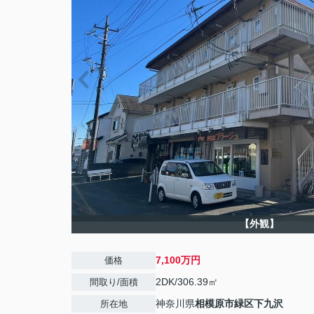
【外観】
7,100万円
価格
2DK/306.39㎡
間取り/面積
神奈川県
相模原市緑区
下九沢
所在地