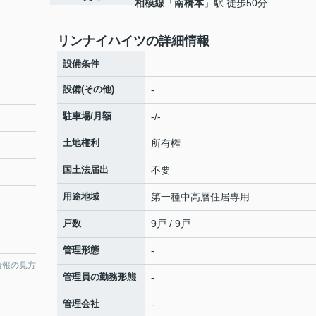
相模線
「
南橋本
」駅 徒歩50分
リンナイハイツの詳細情報
設備条件
設備(その他)
-
駐車場/月額
-/-
土地権利
所有権
国土法届出
不要
用途地域
第一種中高層住居専用
戸数
9戸 / 9戸
管理形態
-
情報の見方
管理員の勤務形態
-
管理会社
-