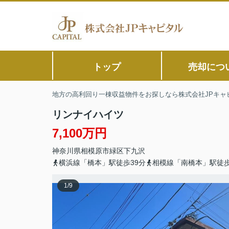
トップ
売却につ
地方の高利回り一棟収益物件をお探しなら株式会社JPキャ
リンナイハイツ
7,100万円
神奈川県
相模原市緑区
下九沢
横浜線「橋本」駅徒歩39分
相模線「南橋本」駅徒歩
1
/
9