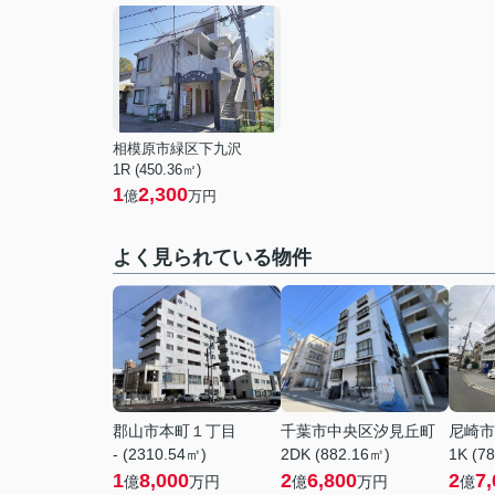
相模原市緑区下九沢
1R (450.36㎡)
1
2,300
億
万円
よく見られている物件
郡山市本町１丁目
千葉市中央区汐見丘町
尼崎市
- (2310.54㎡)
2DK (882.16㎡)
1K (7
1
8,000
2
6,800
2
7,
億
万円
億
万円
億