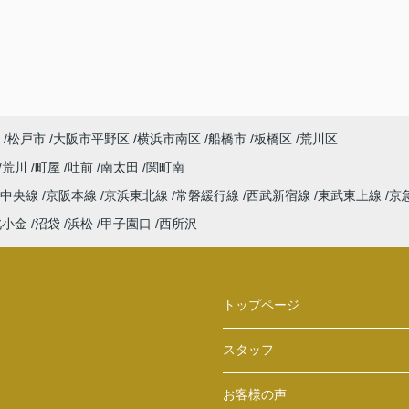
松戸市
大阪市平野区
横浜市南区
船橋市
板橋区
荒川区
荒川
町屋
吐前
南太田
関町南
中央線
京阪本線
京浜東北線
常磐緩行線
西武新宿線
東武東上線
京
北小金
沼袋
浜松
甲子園口
西所沢
トップページ
スタッフ
お客様の声