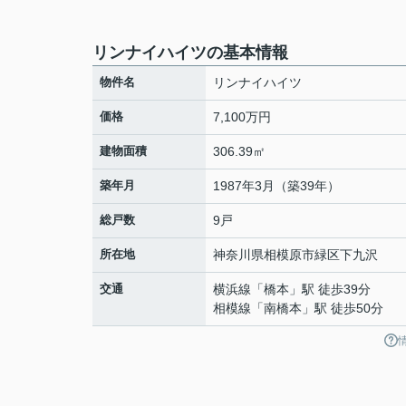
リンナイハイツの基本情報
物件名
リンナイハイツ
価格
7,100万円
建物面積
306.39㎡
築年月
1987年3月（築39年）
総戸数
9戸
所在地
神奈川県
相模原市緑区
下九沢
交通
横浜線
「
橋本
」駅 徒歩39分
相模線
「
南橋本
」駅 徒歩50分