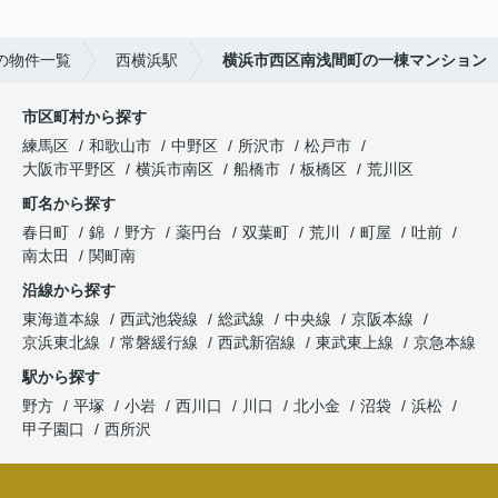
の物件一覧
西横浜駅
横浜市西区南浅間町の一棟マンション
市区町村から探す
練馬区
和歌山市
中野区
所沢市
松戸市
大阪市平野区
横浜市南区
船橋市
板橋区
荒川区
町名から探す
春日町
錦
野方
薬円台
双葉町
荒川
町屋
吐前
南太田
関町南
沿線から探す
東海道本線
西武池袋線
総武線
中央線
京阪本線
京浜東北線
常磐緩行線
西武新宿線
東武東上線
京急本線
駅から探す
野方
平塚
小岩
西川口
川口
北小金
沼袋
浜松
甲子園口
西所沢