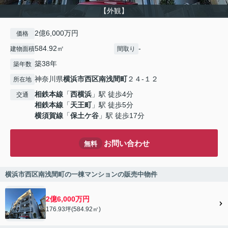
【外観】
2億6,000万円
価格
584.92㎡
-
建物面積
間取り
築38年
築年数
神奈川県
横浜市西区
南浅間町
２４-１２
所在地
相鉄本線
「
西横浜
」駅 徒歩4分
交通
相鉄本線
「
天王町
」駅 徒歩5分
横須賀線
「
保土ケ谷
」駅 徒歩17分
お問い合わせ
無料
横浜市西区南浅間町の一棟マンションの販売中物件
2億6,000万円
176.93坪(584.92㎡)