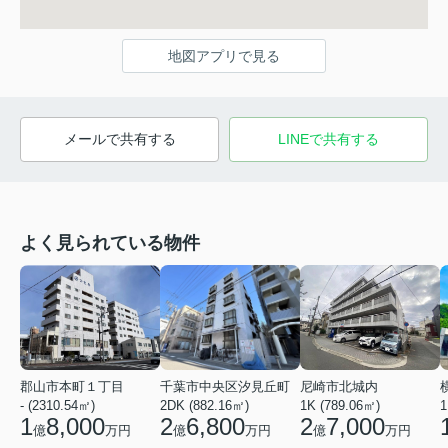
地図アプリで見る
メールで共有する
LINEで共有する
よく見られている物件
郡山市本町１丁目
千葉市中央区汐見丘町
尼崎市北城内
- (2310.54㎡)
2DK (882.16㎡)
1K (789.06㎡)
1
1
8,000
2
6,800
2
7,000
億
万円
億
万円
億
万円