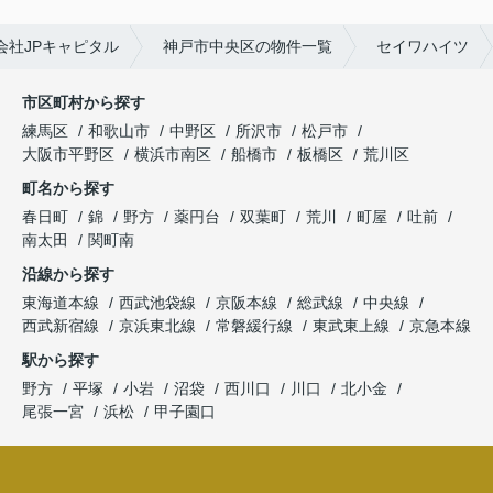
社JPキャピタル
神戸市中央区の物件一覧
セイワハイツ
市区町村から探す
練馬区
和歌山市
中野区
所沢市
松戸市
大阪市平野区
横浜市南区
船橋市
板橋区
荒川区
町名から探す
春日町
錦
野方
薬円台
双葉町
荒川
町屋
吐前
南太田
関町南
沿線から探す
東海道本線
西武池袋線
京阪本線
総武線
中央線
西武新宿線
京浜東北線
常磐緩行線
東武東上線
京急本線
駅から探す
野方
平塚
小岩
沼袋
西川口
川口
北小金
尾張一宮
浜松
甲子園口