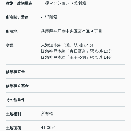
一棟マンション / 鉄骨造
種別 / 建物構造
- / 3階建
所在階 / 階建
兵庫県
神戸市中央区
宮本通
４丁目
所在地
東海道本線
「
灘
」駅 徒歩9分
交通
阪急神戸本線
「
春日野道
」駅 徒歩10分
阪急神戸本線
「
王子公園
」駅 徒歩14分
-
修繕積立金
-
修繕積立基金
その他条件
所有権
土地権利
41.06㎡
土地面積