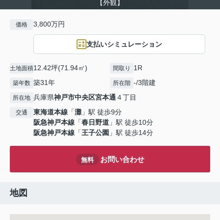
【外観】
3,800万円
価格
支払いシミュレーション
12.42坪(71.94㎡)
1R
土地面積
間取り
築31年
-/3階建
築年数
所在階
兵庫県
神戸市中央区
宮本通
４丁目
所在地
東海道本線
「
灘
」駅 徒歩9分
交通
阪急神戸本線
「
春日野道
」駅 徒歩10分
阪急神戸本線
「
王子公園
」駅 徒歩14分
お問い合わせ
無料
地図