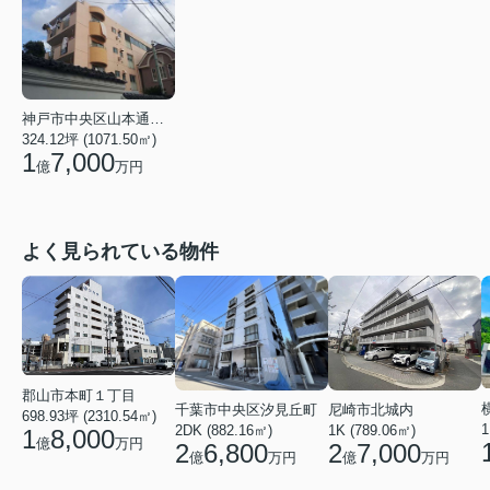
神戸市中央区山本通４丁目
324.12坪 (1071.50㎡)
1
7,000
億
万円
よく見られている物件
郡山市本町１丁目
千葉市中央区汐見丘町
尼崎市北城内
698.93坪 (2310.54㎡)
1
2DK (882.16㎡)
1K (789.06㎡)
1
8,000
億
万円
2
6,800
2
7,000
億
万円
億
万円