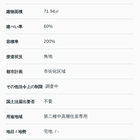
71.94㎡
建物面積
60%
建ぺい率
200%
容積率
角地
接道状況
市街化区域
都市計画
調査中
その他法令上の制限
不要
国土法届出要否
第二種中高層住居専用
用途地域
宅地 / -
地目 / 地勢