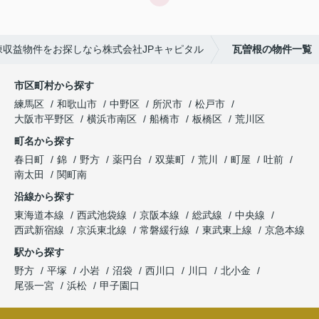
棟収益物件をお探しなら株式会社JPキャピタル
瓦曽根の物件一覧
市区町村から探す
練馬区
和歌山市
中野区
所沢市
松戸市
大阪市平野区
横浜市南区
船橋市
板橋区
荒川区
町名から探す
春日町
錦
野方
薬円台
双葉町
荒川
町屋
吐前
南太田
関町南
沿線から探す
東海道本線
西武池袋線
京阪本線
総武線
中央線
西武新宿線
京浜東北線
常磐緩行線
東武東上線
京急本線
駅から探す
野方
平塚
小岩
沼袋
西川口
川口
北小金
尾張一宮
浜松
甲子園口