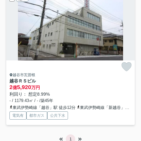
越谷市瓦曽根
越谷ＲＳビル
2
5,920
億
万円
利回り： 想定8.99%
- / 1179.43㎡ / - /築45年
東武伊勢崎線「越谷」駅 徒歩12分
東武伊勢崎線「新越谷」駅 徒歩12分
電気有
都市ガス
公共下水
1