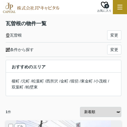
0
お気に入り
瓦曽根の物件一覧
瓦曽根
変更
条件から探す
変更
おすすめのエリア
榎町
/
元町
/
松葉町
/
西所沢
/
金町
/
堀切
/
東金町
/
小茂根
/
双葉町
/
粕壁東
1
件
ビル