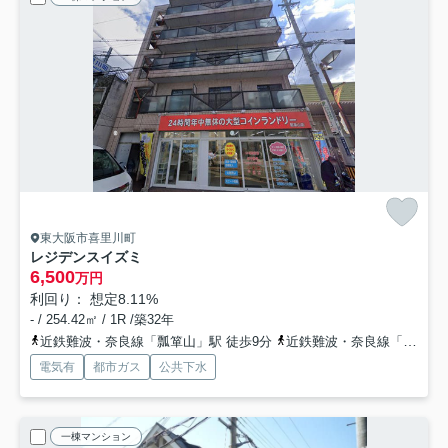
東大阪市喜里川町
レジデンスイズミ
6,500
万円
利回り： 想定8.11%
- / 254.42㎡ / 1R /築32年
近鉄難波・奈良線「瓢箪山」駅 徒歩9分
近鉄難波・奈良線「枚岡」駅 徒歩13分
電気有
都市ガス
公共下水
一棟マンション