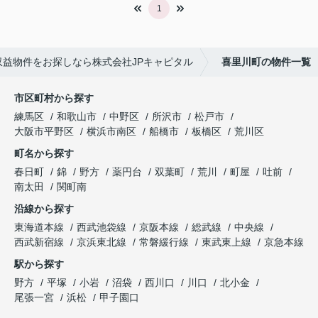
1
益物件をお探しなら株式会社JPキャピタル
喜里川町の物件一覧
市区町村から探す
練馬区
和歌山市
中野区
所沢市
松戸市
大阪市平野区
横浜市南区
船橋市
板橋区
荒川区
町名から探す
春日町
錦
野方
薬円台
双葉町
荒川
町屋
吐前
南太田
関町南
沿線から探す
東海道本線
西武池袋線
京阪本線
総武線
中央線
西武新宿線
京浜東北線
常磐緩行線
東武東上線
京急本線
駅から探す
野方
平塚
小岩
沼袋
西川口
川口
北小金
尾張一宮
浜松
甲子園口