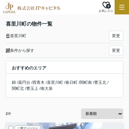
0
お気に入り
喜里川町の物件一覧
喜里川町
変更
条件から探す
変更
おすすめのエリア
錦
/
薬円台
/
西青木
/
喜里川町
/
春日町
/
関町南
/
豊玉北
/
関町北
/
豊玉上
/
南大泉
2
件
一棟マンション