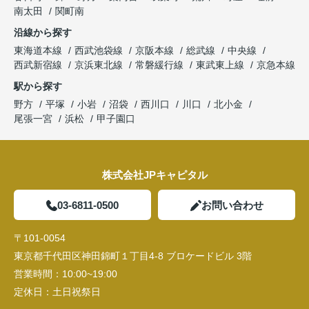
南太田
関町南
沿線から探す
東海道本線
西武池袋線
京阪本線
総武線
中央線
西武新宿線
京浜東北線
常磐緩行線
東武東上線
京急本線
駅から探す
野方
平塚
小岩
沼袋
西川口
川口
北小金
尾張一宮
浜松
甲子園口
株式会社JPキャピタル
03-6811-0500
お問い合わせ
〒101-0054
東京都千代田区神田錦町１丁目4-8 ブロケードビル 3階
営業時間：
10:00~19:00
定休日：
土日祝祭日