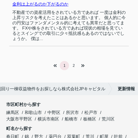
金利は上がるのか下がるのか
不動産での資産活用をされている方であれば 一度は金利の
上昇リスクを考えたことはあるかと思います。 個人的に今
の円安はファンダメンタル的に考えても異常だと思ってま
す。 FXや株をされている方であれば現状の相場を見てい
るとスイングでの取引に少々抵抗感もあるのではないでし
ょうか。 僕は...
1
2
利回り一棟収益物件をお探しなら株式会社JPキャピタル
更新情報
市区町村から探す
練馬区
和歌山市
中野区
所沢市
松戸市
大阪市平野区
横浜市南区
船橋市
板橋区
荒川区
町名から探す
春日町
錦
野方
薬円台
双葉町
荒川
町屋
吐前