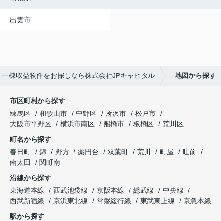
出雲市
り一棟収益物件をお探しなら株式会社JPキャピタル
地図から探す
市区町村から探す
練馬区
和歌山市
中野区
所沢市
松戸市
大阪市平野区
横浜市南区
船橋市
板橋区
荒川区
町名から探す
春日町
錦
野方
薬円台
双葉町
荒川
町屋
吐前
南太田
関町南
沿線から探す
東海道本線
西武池袋線
京阪本線
総武線
中央線
西武新宿線
京浜東北線
常磐緩行線
東武東上線
京急本線
駅から探す