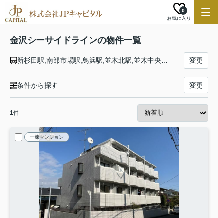
0
お気に入り
金沢シーサイドラインの物件一覧
新杉田駅,南部市場駅,鳥浜駅,並木北駅,並木中央駅,幸浦駅,産業振興センター駅,福浦駅,市大医学部駅,八景島駅,海の公園柴口駅,海の公園南口駅,野島公園駅,金沢八景駅
変更
条件から探す
変更
1
件
一棟マンション