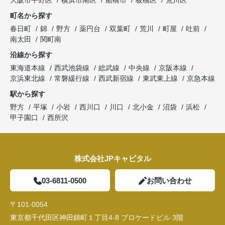
大阪市平野区
横浜市南区
船橋市
板橋区
荒川区
町名から探す
春日町
錦
野方
薬円台
双葉町
荒川
町屋
吐前
南太田
関町南
沿線から探す
東海道本線
西武池袋線
総武線
中央線
京阪本線
京浜東北線
常磐緩行線
西武新宿線
東武東上線
京急本線
駅から探す
野方
平塚
小岩
西川口
川口
北小金
沼袋
浜松
甲子園口
西所沢
株式会社JPキャピタル
03-6811-0500
お問い合わせ
〒101-0054
東京都千代田区神田錦町１丁目4-8 ブロケードビル 3階