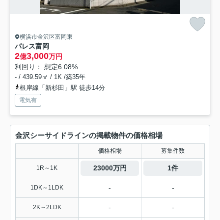
横浜市金沢区富岡東
パレス富岡
2
3,000
億
万円
利回り： 想定6.08%
- / 439.59㎡ / 1K /築35年
根岸線「新杉田」駅 徒歩14分
電気有
金沢シーサイドラインの掲載物件の価格相場
価格相場
募集件数
23000万円
1件
1R～1K
-
-
1DK～1LDK
-
-
2K～2LDK