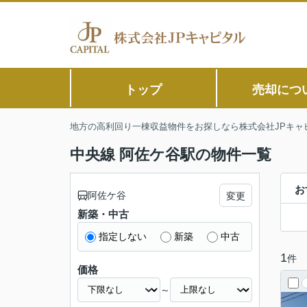
トップ
売却につ
地方の高利回り一棟収益物件をお探しなら株式会社JPキャ
中央線 阿佐ケ谷駅の物件一覧
お
阿佐ケ谷
変更
新築・中古
指定しない
新築
中古
1
件
価格
～