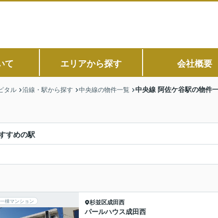
いて
エリアから探す
会社概要
中央線 阿佐ケ谷駅の物件
ピタル
沿線・駅から探す
中央線の物件一覧
すすめの駅
一棟マンション
杉並区
成田西
パールハウス成田西