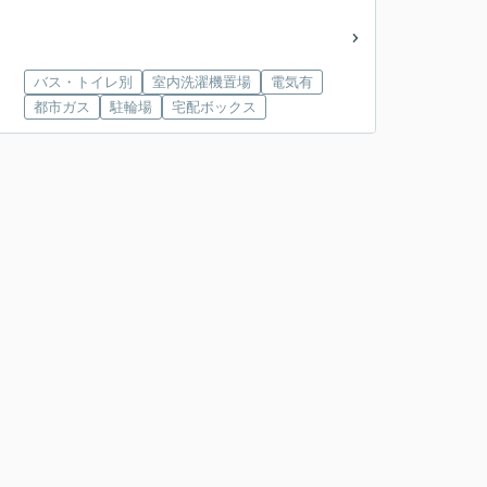
バス・トイレ別
室内洗濯機置場
電気有
都市ガス
駐輪場
宅配ボックス