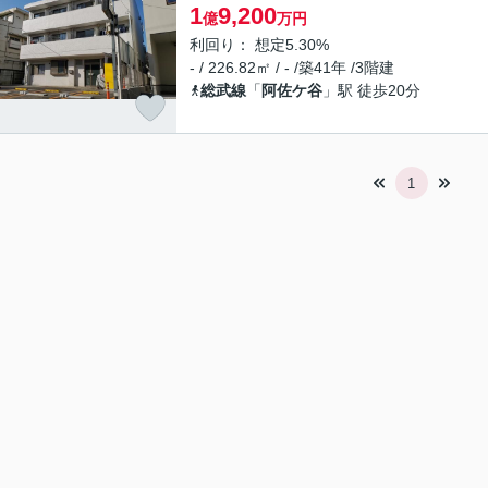
1
9,200
億
万円
利回り： 想定5.30%
- / 226.82㎡ / - /築41年 /3階建
総武線
「
阿佐ケ谷
」駅 徒歩20分
1