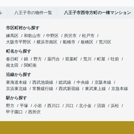
ル
八王子市の物件一覧
八王子市西寺方町の一棟マンション
市区町村から探す
練馬区
和歌山市
中野区
所沢市
松戸市
大阪市平野区
横浜市南区
船橋市
板橋区
荒川区
町名から探す
春日町
錦
野方
薬円台
双葉町
荒川
町屋
吐前
南太田
関町南
沿線から探す
東海道本線
西武池袋線
総武線
中央線
京阪本線
京浜東北線
常磐緩行線
西武新宿線
東武東上線
京急本線
駅から探す
野方
平塚
小岩
西川口
川口
北小金
沼袋
浜松
甲子園口
西所沢