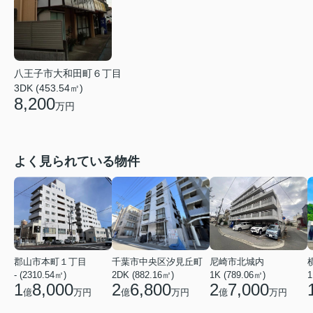
八王子市大和田町６丁目
3DK (453.54㎡)
8,200
万円
よく見られている物件
郡山市本町１丁目
千葉市中央区汐見丘町
尼崎市北城内
- (2310.54㎡)
2DK (882.16㎡)
1K (789.06㎡)
1
1
8,000
2
6,800
2
7,000
億
万円
億
万円
億
万円