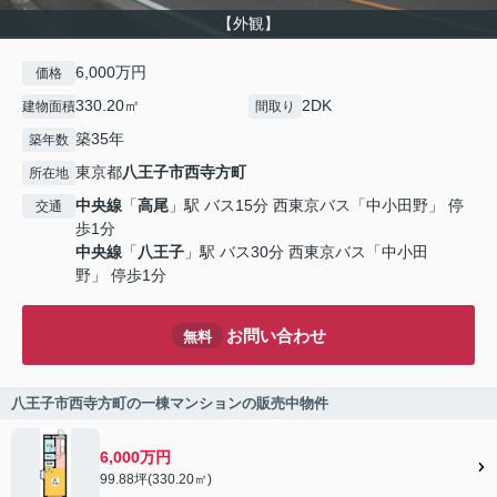
【外観】
6,000万円
価格
330.20㎡
2DK
建物面積
間取り
築35年
築年数
東京都
八王子市
西寺方町
所在地
中央線
「
高尾
」駅 バス15分 西東京バス「中小田野」 停
交通
歩1分
中央線
「
八王子
」駅 バス30分 西東京バス「中小田
野」 停歩1分
お問い合わせ
無料
八王子市西寺方町の一棟マンションの販売中物件
6,000万円
99.88坪(330.20㎡)