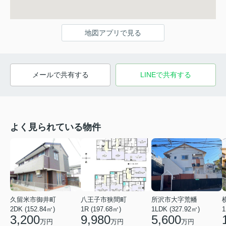
地図アプリで見る
メールで共有する
LINEで共有する
よく見られている物件
久留米市御井町
八王子市狭間町
所沢市大字荒幡
2DK (152.84㎡)
1R (197.68㎡)
1LDK (327.92㎡)
1
3,200
9,980
5,600
万円
万円
万円