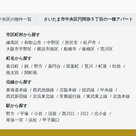
中央区の物件一覧
さいたま市中央区円阿弥５丁目の一棟アパート
市区町村から探す
練馬区
和歌山市
中野区
所沢市
松戸市
大阪市平野区
横浜市南区
船橋市
板橋区
荒川区
町名から探す
春日町
錦
野方
薬円台
双葉町
荒川
町屋
吐前
南太田
関町南
沿線から探す
東海道本線
西武池袋線
京阪本線
総武線
中央線
西武新宿線
京浜東北線
常磐緩行線
東武東上線
京急本線
駅から探す
野方
平塚
小岩
沼袋
西川口
川口
北小金
尾張一宮
浜松
甲子園口