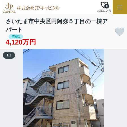
0
お気に入り
さいたま市中央区円阿弥５丁目の一棟ア
パート
空室1
4,120万円
1
/
1