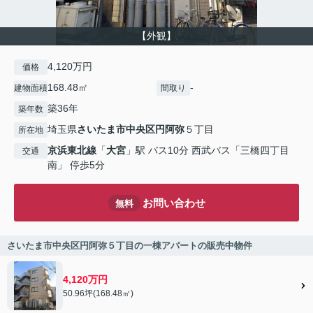
【外観】
4,120万円
価格
168.48㎡
-
建物面積
間取り
築36年
築年数
埼玉県
さいたま市中央区
円阿弥
５丁目
所在地
京浜東北線
「
大宮
」駅 バス10分 西武バス「三橋四丁目
交通
南」 停歩5分
お問い合わせ
無料
さいたま市中央区円阿弥５丁目の一棟アパートの販売中物件
4,120万円
50.96坪(168.48㎡)