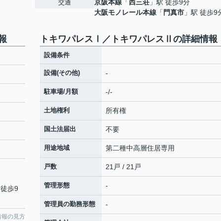
京阪本線
「
西三荘
」駅 徒歩9分
交通
大阪モノレール本線
「
門真市
」駅 徒歩9
報
トキワパレスⅠ／トキワパレスⅡの詳細情報
設備条件
設備(その他)
-
駐車場/月額
-/-
土地権利
所有権
国土法届出
不要
用途地域
第二種中高層住居専用
戸数
21戸 / 21戸
管理形態
-
 徒歩9
管理員の勤務形態
-
情報の見方