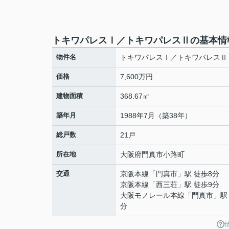
トキワパレスⅠ／トキワパレスⅡの基本情
物件名
トキワパレスⅠ／トキワパレスⅡ
価格
7,600万円
建物面積
368.67㎡
築年月
1988年7月（築38年）
総戸数
21戸
所在地
大阪府
門真市
小路町
交通
京阪本線
「
門真市
」駅 徒歩8分
京阪本線
「
西三荘
」駅 徒歩9分
大阪モノレール本線
「
門真市
」駅
分