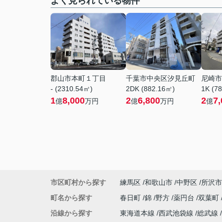
よく見られている物件
郡山市本町１丁目
千葉市中央区汐見丘町
尼崎市
- (2310.54㎡)
2DK (882.16㎡)
1K (7
1
8,000
2
6,800
2
7,
億
万円
億
万円
億
市区町村から探す
練馬区
和歌山市
中野区
所沢市
町名から探す
春日町
錦
野方
薬円台
双葉町
沿線から探す
東海道本線
西武池袋線
総武線