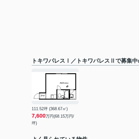
トキワパレスⅠ／トキワパレスⅡで募集中
111.52坪 (368.67㎡)
7,600
万円(68.15万円/
坪)