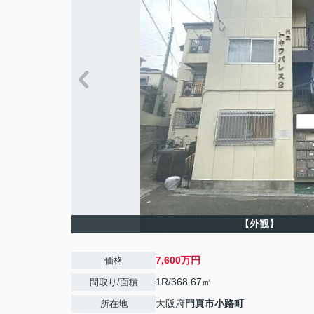
【外観】
7,600万円
価格
1R/368.67㎡
間取り/面積
大阪府
門真市
小路町
所在地