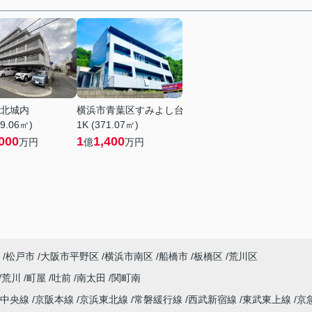
北城内
横浜市青葉区すみよし台
89.06㎡)
1K (371.07㎡)
000
1
1,400
万円
億
万円
松戸市
大阪市平野区
横浜市南区
船橋市
板橋区
荒川区
荒川
町屋
吐前
南太田
関町南
中央線
京阪本線
京浜東北線
常磐緩行線
西武新宿線
東武東上線
京