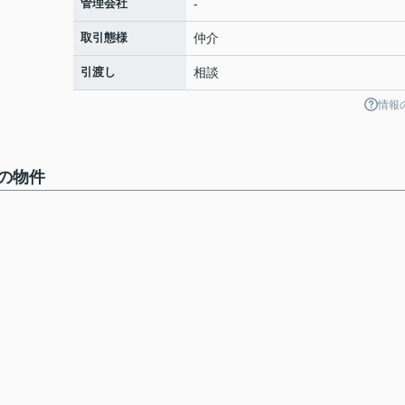
管理会社
-
取引態様
仲介
引渡し
相談
情報
の物件