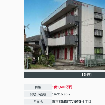
【外観】
1億1,500万円
価格
1R/315.90㎡
間取り/面積
東京都
日野市
万願寺
４丁目
所在地