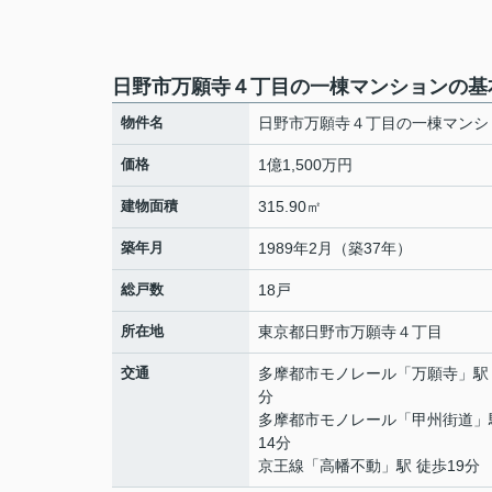
日野市万願寺４丁目の一棟マンションの基
物件名
日野市万願寺４丁目の一棟マンシ
価格
1億1,500万円
建物面積
315.90㎡
築年月
1989年2月（築37年）
総戸数
18戸
所在地
東京都
日野市
万願寺
４丁目
交通
多摩都市モノレール
「
万願寺
」駅
分
多摩都市モノレール
「
甲州街道
」
14分
京王線
「
高幡不動
」駅 徒歩19分