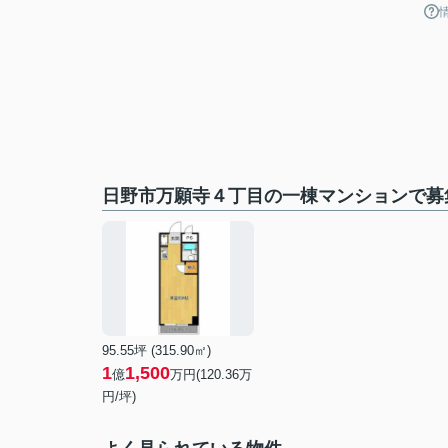
日野市万願寺４丁目の一棟マンションで募
95.55坪 (315.90㎡)
1
1,500
億
万円(120.36万
円/坪)