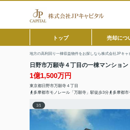
トップ
売却につ
地方の高利回り一棟収益物件をお探しなら株式会社JPキャ
日野市万願寺４丁目の一棟マンション
1億1,500万円
東京都
日野市
万願寺
４丁目
多摩都市モノレール「万願寺」駅徒歩3分
多摩都市
1
/
1