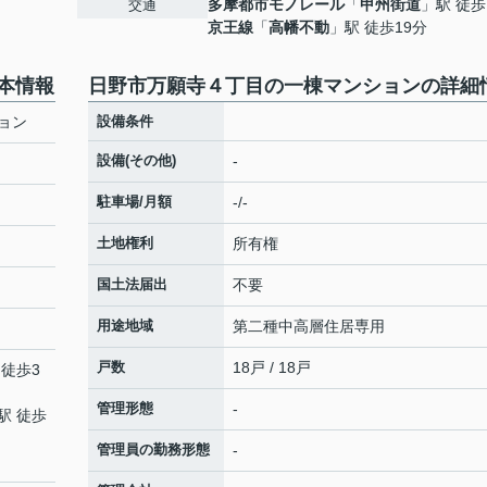
多摩都市モノレール
「
甲州街道
」駅 徒歩
交通
京王線
「
高幡不動
」駅 徒歩19分
本情報
日野市万願寺４丁目の一棟マンションの詳細
ョン
設備条件
設備(その他)
-
駐車場/月額
-/-
土地権利
所有権
国土法届出
不要
用途地域
第二種中高層住居専用
戸数
18戸 / 18戸
 徒歩3
管理形態
-
駅 徒歩
管理員の勤務形態
-