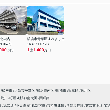
北城内
横浜市青葉区すみよし台
89.06㎡)
1K (371.07㎡)
000
1
1,400
万円
億
万円
松戸市
大阪市平野区
横浜市南区
船橋市
板橋区
荒川区
荒川
町屋
吐前
南太田
関町南
線
総武線
中央線
西武新宿線
京浜東北線
常磐緩行線
東武東上線
京