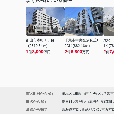
よく見られている物件
郡山市本町１丁目
千葉市中央区汐見丘町
尼崎市
- (2310.54㎡)
2DK (882.16㎡)
1K (7
1
8,000
2
6,800
2
7,
億
万円
億
万円
億
市区町村から探す
練馬区
和歌山市
中野区
所沢市
町名から探す
春日町
錦
野方
薬円台
双葉町
沿線から探す
東海道本線
西武池袋線
京阪本