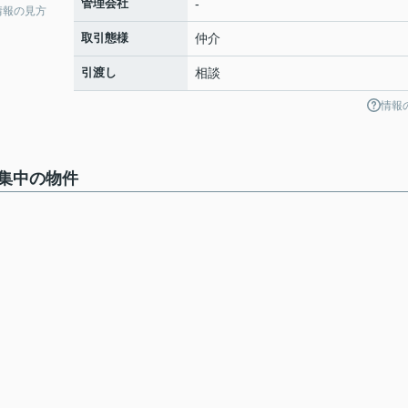
管理会社
-
情報の見方
取引態様
仲介
引渡し
相談
情報
集中の物件